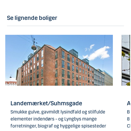
Se lignende boliger
Landemærket/Suhmsgade
A
Smukke gulve, gavmildt lysindfald og stilfulde
Bo
elementer indendørs – og Lyngbys mange
8
forretninger, biograf og hyggelige spisesteder
C