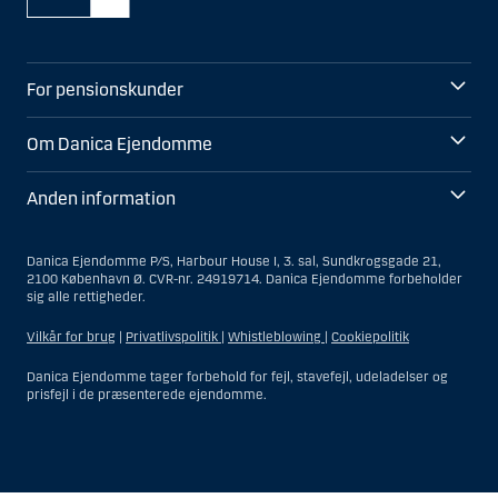
For pensionskunder
Om Danica Ejendomme
Anden information
Danica Ejendomme P/S, Harbour House I, 3. sal, Sundkrogsgade 21,
2100 København Ø. CVR-nr. 24919714. Danica Ejendomme forbeholder
sig alle rettigheder.
Vilkår for brug
|
Privatlivspolitik
|
Whistleblowing
|
Cookiepolitik
Danica Ejendomme tager forbehold for fejl, stavefejl, udeladelser og
prisfejl i de præsenterede ejendomme.