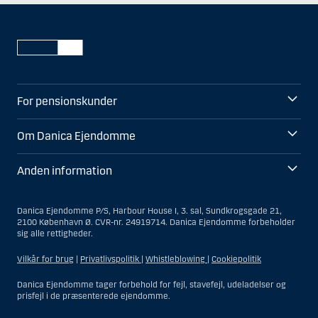
For pensionskunder
Om Danica Ejendomme
Anden information
Danica Ejendomme P/S, Harbour House I, 3. sal, Sundkrogsgade 21,
2100 København Ø. CVR-nr. 24919714. Danica Ejendomme forbeholder
sig alle rettigheder.
Vilkår for brug
|
Privatlivspolitik
|
Whistleblowing
|
Cookiepolitik
Danica Ejendomme tager forbehold for fejl, stavefejl, udeladelser og
prisfejl i de præsenterede ejendomme.