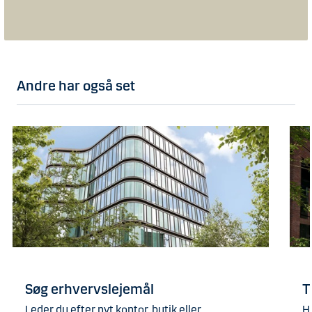
Andre har også set
Søg erhvervslejemål
T
Leder du efter nyt kontor, butik eller
H