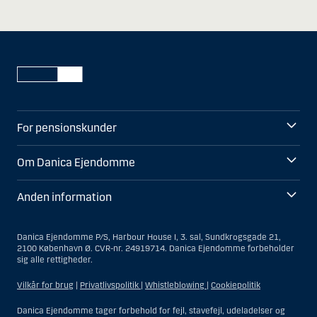
For pensionskunder
Om Danica Ejendomme
Anden information
Danica Ejendomme P/S, Harbour House I, 3. sal, Sundkrogsgade 21,
2100 København Ø. CVR-nr. 24919714. Danica Ejendomme forbeholder
sig alle rettigheder.
Vilkår for brug
|
Privatlivspolitik
|
Whistleblowing
|
Cookiepolitik
Danica Ejendomme tager forbehold for fejl, stavefejl, udeladelser og